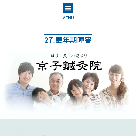
内
メ
容
ニ
MENU
を
ュ
27.更年期障害
ス
ー
キ
ッ
プ