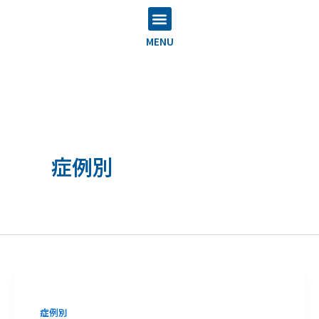
内
投
メ
容
稿
ニ
MENU
を
の
ュ
ス
ペ
ー
キ
ー
ッ
ジ
症例別
プ
送
り
症例別